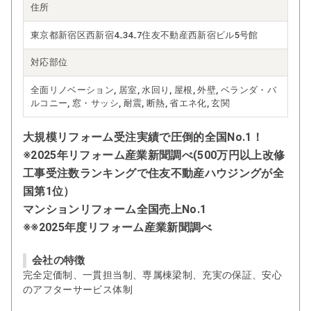
住所
東京都新宿区西新宿4₋34₋7住友不動産西新宿ビル5号館
対応部位
全面リノベーション, 居室, 水回り, 屋根, 外壁, ベランダ・バ
ルコニー, 窓・サッシ, 耐震, 断熱, 省エネ化, 玄関
大規模リフォーム受注実績で圧倒的全国No.1！
※2025年リフォーム産業新聞調べ(500万円以上改修
工事受注数ランキングで住友不動産ハウジングが全
国第1位）
マンションリフォーム全国売上No.1
※※2025年度リフォーム産業新聞調べ
会社の特徴
完全定価制、一貫担当制、専属棟梁制、充実の保証、安心
のアフターサービス体制