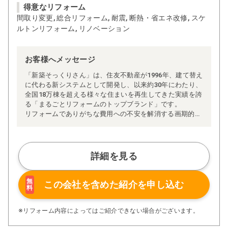
得意なリフォーム
間取り変更, 総合リフォーム, 耐震, 断熱・省エネ改修, スケ
ルトンリフォーム, リノベーション
お客様へメッセージ
「新築そっくりさん」は、住友不動産が1996年、建て替え
に代わる新システムとして開発し、以来約30年にわたり、
全国18万棟を超える様々な住まいを再生してきた実績を誇
る「まるごとリフォームのトップブランド」です。
リフォームでありがちな費用への不安を解消する画期的な
「完全定価制」※、確かな実績を誇る安心の「耐震補
強」、新築住宅の省エネ基準に対応した「高断熱リフォー
ム」、経験豊かなセールスエンジニアによる「一貫担当
制」などが高い信頼を得ています。
詳細を見る
また、大規模リフォームに習熟した施工管理者が現場を統
括する「専属棟梁制」、豊富な実績に裏付けられた充実の
施工マニュアルや検査体制により高い施工品質を実現。
無
この会社を含めた
紹介を申し込む
料
さらに、住友不動産のリフォームならではの充実の保証、
アフターサービス体制で工事後も安心です。
ぜひ、あなたの大切なお住まいの再生を私たちにお任せく
※リフォーム内容によってはご紹介できない場合がございます。
ださい！