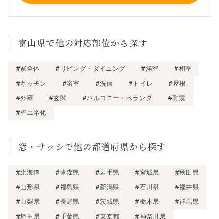
富山県で他の対応部位から探す
#家全体
#リビング・ダイニング
#洋室
#和室
#キッチン
#浴室
#洗面
#トイレ
#屋根
#外壁
#玄関
#バルコニー・ベランダ
#耐震
#省エネ化
窓・サッシで他の都道府県から探す
#北海道
#青森県
#岩手県
#宮城県
#秋田県
#山形県
#福島県
#新潟県
#石川県
#福井県
#山梨県
#長野県
#茨城県
#栃木県
#群馬県
#埼玉県
#千葉県
#東京都
#神奈川県