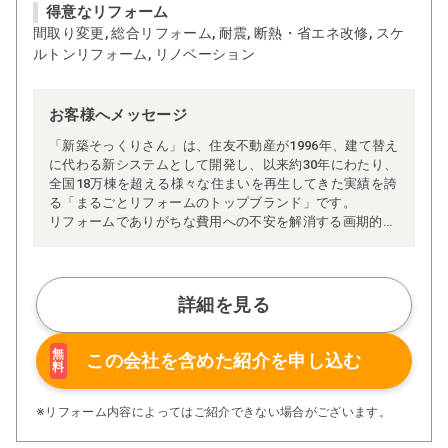
得意なリフォーム
間取り変更, 総合リフォーム, 耐震, 断熱・省エネ改修, スケ
ルトンリフォーム, リノベーション
お客様へメッセージ
「新築そっくりさん」は、住友不動産が1996年、建て替え
に代わる新システムとして開発し、以来約30年にわたり、
全国18万棟を超える様々な住まいを再生してきた実績を誇
る「まるごとリフォームのトップブランド」です。
リフォームでありがちな費用への不安を解消する画期的な
「完全定価制」※、確かな実績を誇る安心の「耐震補
強」、新築住宅の省エネ基準に対応した「高断熱リフォー
ム」、経験豊かなセールスエンジニアによる「一貫担当
制」などが高い信頼を得ています。
詳細を見る
また、大規模リフォームに習熟した施工管理者が現場を統
括する「専属棟梁制」、豊富な実績に裏付けられた充実の
施工マニュアルや検査体制により高い施工品質を実現。
無
この会社を含めた
紹介を申し込む
料
さらに、住友不動産のリフォームならではの充実の保証、
アフターサービス体制で工事後も安心です。
ぜひ、あなたの大切なお住まいの再生を私たちにお任せく
※リフォーム内容によってはご紹介できない場合がございます。
ださい！