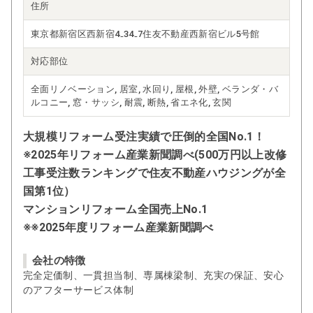
住所
東京都新宿区西新宿4₋34₋7住友不動産西新宿ビル5号館
対応部位
全面リノベーション, 居室, 水回り, 屋根, 外壁, ベランダ・バ
ルコニー, 窓・サッシ, 耐震, 断熱, 省エネ化, 玄関
大規模リフォーム受注実績で圧倒的全国No.1！
※2025年リフォーム産業新聞調べ(500万円以上改修
工事受注数ランキングで住友不動産ハウジングが全
国第1位）
マンションリフォーム全国売上No.1
※※2025年度リフォーム産業新聞調べ
会社の特徴
完全定価制、一貫担当制、専属棟梁制、充実の保証、安心
のアフターサービス体制