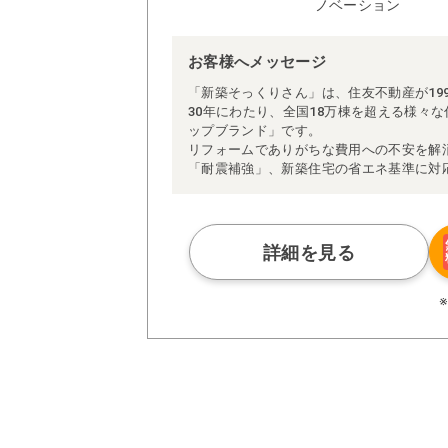
ノベーション
お客様へメッセージ
「新築そっくりさん」は、住友不動産が19
30年にわたり、全国18万棟を超える様々
ップブランド」です。
リフォームでありがちな費用への不安を解
「耐震補強」、新築住宅の省エネ基準に対
アによる「一貫担当制」などが高い信頼を
また、大規模リフォームに習熟した施工管
られた充実の施工マニュアルや検査体制に
さらに、住友不動産のリフォームならでは
詳細を見る
ぜひ、あなたの大切なお住まいの再生を私
※お客様のご要望による工事内容変更がな