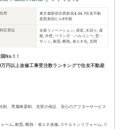
住所
東京都新宿区西新宿4₋34₋7住友不動
産西新宿ビル5号館
対応部位
全面リノベーション, 居室, 水回り, 屋
根, 外壁, ベランダ・バルコニー, 窓・
サッシ, 耐震, 断熱, 省エネ化, 玄関
No.1！
500万円以上改修工事受注数ランキングで住友不動産
当制、専属棟梁制、充実の保証、安心のアフターサービス
ォーム, 耐震, 断熱・省エネ改修, スケルトンリフォーム, リ