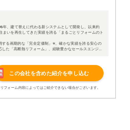
96年、建て替えに代わる新システムとして開発し、以来約
な住まいを再生してきた実績を誇る「まるごとリフォームのト
消する画期的な「完全定価制」※、確かな実績を誇る安心の
応した「高断熱リフォーム」、経験豊かなセールスエンジニ
得ています。
理者が現場を統括する「専属棟梁制」、豊富な実績に裏付け
より高い施工品質を実現。
の充実の保証、アフターサービス体制で工事後も安心です。
無
この会社を含めた
紹介を申し込む
料
たちにお任せください！
い限り着工後の追加費用はありません。
※リフォーム内容によってはご紹介できない場合がございます。