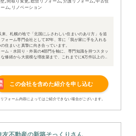
 外壁, 間取り変更, 総合リフォーム, 介護リフォーム, 中古住
ォーム, リノベーション
業以来、札幌の地で「北国にふさわしい住まいのあり方」を追
フォーム専門会社として37年、常に「我が家に手を入れる
つの住まいと真摯に向き合っています。
ォーム・水回り・外装の4部門を軸に、専門知識を持つスタッ
さな修繕から大規模な増改築まで、これまでに6万件以上の施
いりました。適正な価格と明確な明細、納得いただけるまで
て徹底した現場調査に基づく安全で確実な施工を大切にして
補助金や介護保険、火災保険の申請サポートにも対応し、安
無
この会社を含めた
紹介を申し込む
る体制を整えています。マッチングサイトでの受賞歴も、こ
料
と考えています。
ゆとり・豊かな社会生活の実現」。ただ直す・新しくするだ
※リフォーム内容によってはご紹介できない場合がございます。
想像を超える「望まれる以上の住まい」をお届けすることを
願いしたい」その一言をいただける存在であり続けるため
同、研鑽を重ねてまいります。
住友不動産の新築そっくりさん