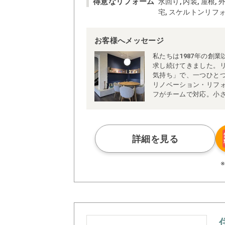
得意なリフォーム
水回り, 内装, 屋根,
宅, スケルトンリフ
お客様へメッセージ
私たちは1987年の創
求し続けてきました。リ
気持ち」で、一つひと
リノベーション・リフ
フがチームで対応。小
工実績を積み重ねてま
の丁寧なご説明、そし
います。
また、各種リフォーム
詳細を見る
心してご相談いただけ
うした取り組みの結果
私たちの経営理念は「
けではなく、お客様の
使命としています。
「次の機会も、またお
に、これからも社員一