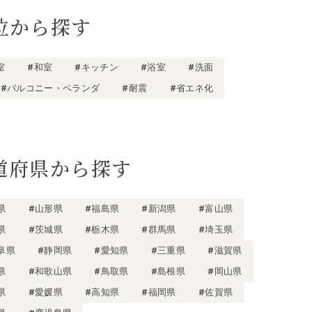
位から探す
室
#和室
#キッチン
#浴室
#洗面
#バルコニー・ベランダ
#耐震
#省エネ化
道府県から探す
県
#山形県
#福島県
#新潟県
#富山県
県
#茨城県
#栃木県
#群馬県
#埼玉県
阜県
#静岡県
#愛知県
#三重県
#滋賀県
県
#和歌山県
#鳥取県
#島根県
#岡山県
県
#愛媛県
#高知県
#福岡県
#佐賀県